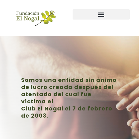
Nuestras lineas de acción
Nuestros eventos
Somos una entidad sin ánimo
de lucro creada después del
atentado del cual fue
víctima el
Club El Nogal el 7 de febrero
de 2003.