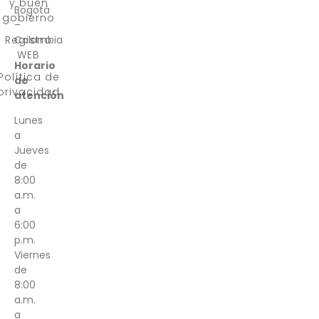
y buen
Bogotá
gobierno
–
Registro
Colombia
WEB
Horario
Política de
de
privacidad
atención
Lunes
a
Jueves
de
8:00
a.m.
a
6:00
p.m.
Viernes
de
8:00
a.m.
a